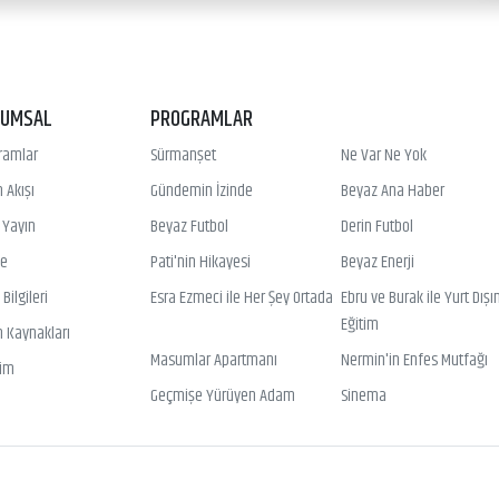
RUMSAL
PROGRAMLAR
ramlar
Sürmanşet
Ne Var Ne Yok
 Akışı
Gündemin İzinde
Beyaz Ana Haber
ı Yayın
Beyaz Futbol
Derin Futbol
ye
Pati'nin Hikayesi
Beyaz Enerji
Bilgileri
Esra Ezmeci ile Her Şey Ortada
Ebru ve Burak ile Yurt Dışı
Eğitim
n Kaynakları
Masumlar Apartmanı
Nermin'in Enfes Mutfağı
şim
Geçmişe Yürüyen Adam
Sinema