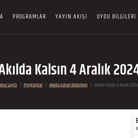
FA
PROGRAMLAR
YAYIN AKIŞI
UYDU BİLGİLERİ
Akılda Kalsın 4 Aralık 202
Ana Sayfa
Programlar
Akılda Kalsın Bölümleri
Akılda Kalsın 4 Aralık 202
B