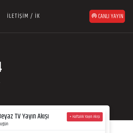
İLETİŞİM / İK
CANLI YAYIN
4
4
Beyaz TV Yayın Akışı
+ Haftalık Yayın Akışı
ugün