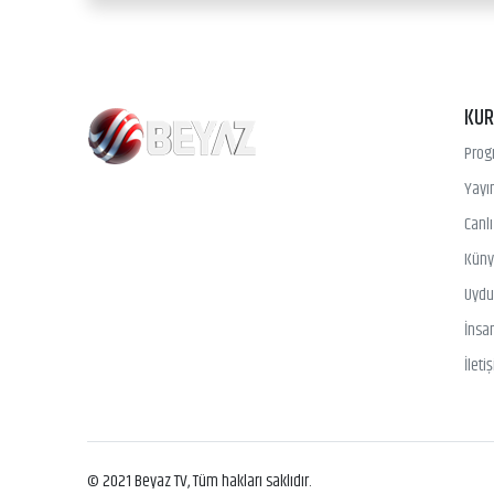
KU
Prog
Yayın
Canl
Kün
Uydu 
İnsa
İleti
© 2021 Beyaz TV, Tüm hakları saklıdır.