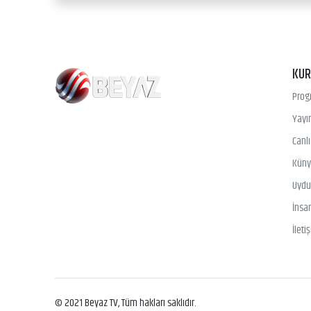
KU
Prog
Yayın
Canl
Kün
Uydu 
İnsa
İleti
© 2021 Beyaz TV, Tüm hakları saklıdır.