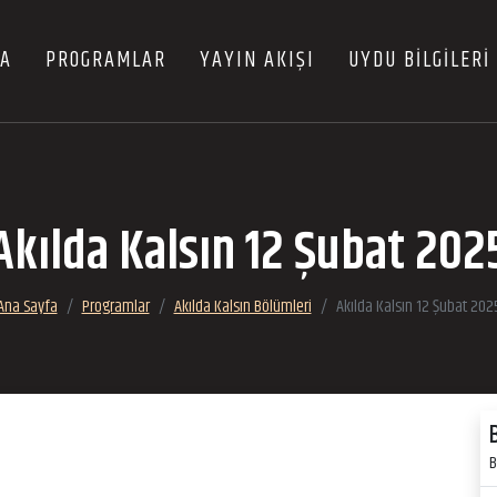
FA
PROGRAMLAR
YAYIN AKIŞI
UYDU BİLGİLERİ
Akılda Kalsın 12 Şubat 202
Ana Sayfa
Programlar
Akılda Kalsın Bölümleri
Akılda Kalsın 12 Şubat 202
B