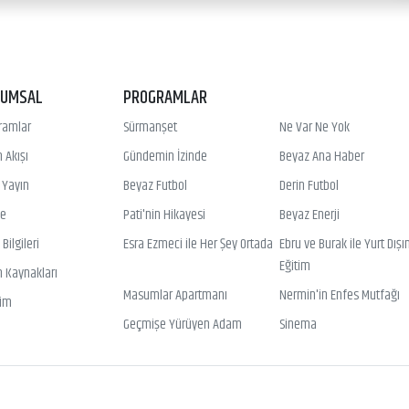
RUMSAL
PROGRAMLAR
ramlar
Sürmanşet
Ne Var Ne Yok
 Akışı
Gündemin İzinde
Beyaz Ana Haber
ı Yayın
Beyaz Futbol
Derin Futbol
ye
Pati'nin Hikayesi
Beyaz Enerji
Bilgileri
Esra Ezmeci ile Her Şey Ortada
Ebru ve Burak ile Yurt Dışı
Eğitim
n Kaynakları
Masumlar Apartmanı
Nermin'in Enfes Mutfağı
şim
Geçmişe Yürüyen Adam
Sinema