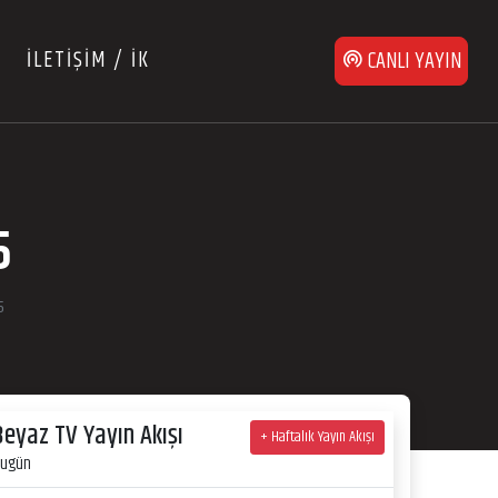
İLETİŞİM / İK
CANLI YAYIN
5
5
Beyaz TV Yayın Akışı
+ Haftalık Yayın Akışı
ugün