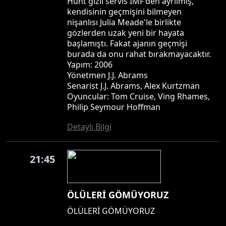
Hunt gizli servis IMF'den ayrılmış,
kendisinin geçmişini bilmeyen
nişanlısı Julia Meade'le birlikte
gözlerden uzak yeni bir hayata
başlamıştı. Fakat ajanın geçmişi
burada da onu rahat bırakmayacaktır.
Yapım: 2006
Yönetmen J.J. Abrams
Senarist J.J. Abrams, Alex Kurtzman
Oyuncular: Tom Cruise, Ving Rhames,
Philip Seymour Hoffman
Detaylı Bilgi
21:45
ÖLÜLERİ GÖMÜYORUZ
ÖLÜLERİ GÖMÜYORUZ