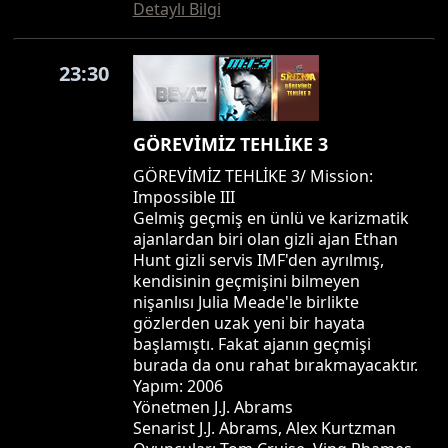
Detaylı Bilgi
23:30
GÖREVİMİZ TEHLİKE 3
GÖREVİMİZ TEHLİKE 3/ Mission:
Impossible III
Gelmiş geçmiş en ünlü ve karizmatik
ajanlardan biri olan gizli ajan Ethan
Hunt gizli servis IMF'den ayrılmış,
kendisinin geçmişini bilmeyen
nişanlısı Julia Meade'le birlikte
gözlerden uzak yeni bir hayata
başlamıştı. Fakat ajanın geçmişi
burada da onu rahat bırakmayacaktır.
Yapım: 2006
Yönetmen J.J. Abrams
Senarist J.J. Abrams, Alex Kurtzman