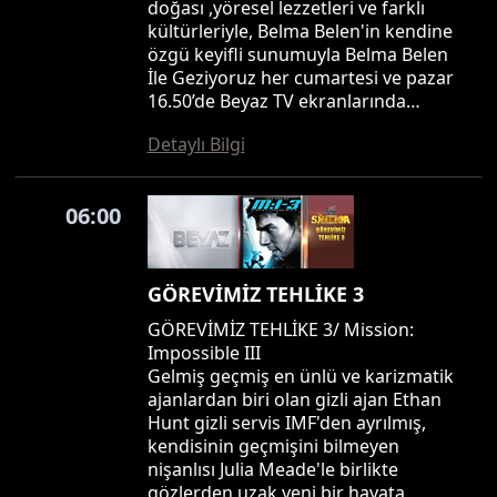
doğası ,yöresel lezzetleri ve farklı
kültürleriyle, Belma Belen'in kendine
özgü keyifli sunumuyla Belma Belen
İle Geziyoruz her cumartesi ve pazar
16.50’de Beyaz TV ekranlarında…
Detaylı Bilgi
06:00
GÖREVİMİZ TEHLİKE 3
GÖREVİMİZ TEHLİKE 3/ Mission:
Impossible III
Gelmiş geçmiş en ünlü ve karizmatik
ajanlardan biri olan gizli ajan Ethan
Hunt gizli servis IMF'den ayrılmış,
kendisinin geçmişini bilmeyen
nişanlısı Julia Meade'le birlikte
gözlerden uzak yeni bir hayata