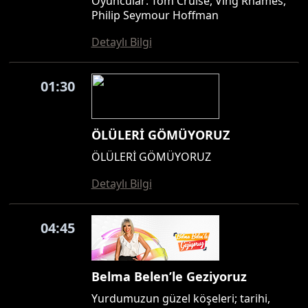
Oyuncular: Tom Cruise, Ving Rhames,
Philip Seymour Hoffman
Detaylı Bilgi
01:30
ÖLÜLERİ GÖMÜYORUZ
ÖLÜLERİ GÖMÜYORUZ
Detaylı Bilgi
04:45
Belma Belen’le Geziyoruz
Yurdumuzun güzel köşeleri; tarihi,