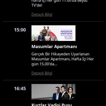
hafta içi her gün 11.00'da Beyaz
TV'de!
Detaylı Bilgi
15:00
Masumlar Apartmanı
Gerçek Bir Hikayeden Uyarlanan
Masumlar Apartmanı, Hafta İçi Her
gün 15.00'da...
Detaylı Bilgi
16:45
Kurtlar Vadisi Pusu