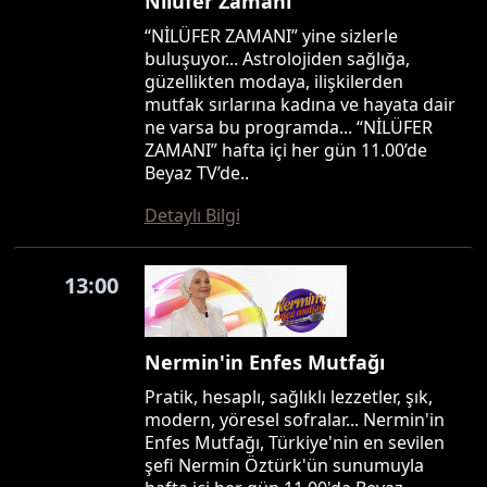
Nilüfer Zamanı
“NİLÜFER ZAMANI” yine sizlerle
buluşuyor... Astrolojiden sağlığa,
güzellikten modaya, ilişkilerden
mutfak sırlarına kadına ve hayata dair
ne varsa bu programda... “NİLÜFER
ZAMANI” hafta içi her gün 11.00’de
Beyaz TV’de..
Detaylı Bilgi
13:00
Nermin'in Enfes Mutfağı
Pratik, hesaplı, sağlıklı lezzetler, şık,
modern, yöresel sofralar... Nermin'in
Enfes Mutfağı, Türkiye'nin en sevilen
şefi Nermin Öztürk'ün sunumuyla