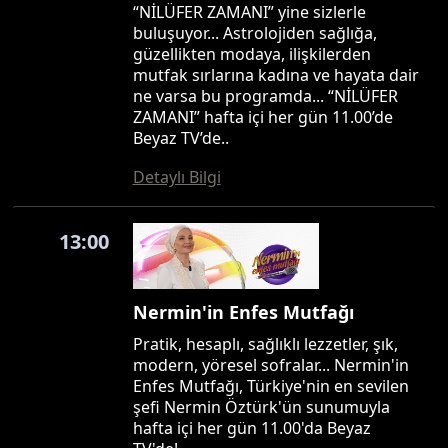
“NİLÜFER ZAMANI” yine sizlerle
buluşuyor... Astrolojiden sağlığa,
güzellikten modaya, ilişkilerden
mutfak sırlarına kadına ve hayata dair
ne varsa bu programda... “NİLÜFER
ZAMANI” hafta içi her gün 11.00’de
Beyaz TV’de..
Detaylı Bilgi
13:00
Nermin'in Enfes Mutfağı
Pratik, hesaplı, sağlıklı lezzetler, şık,
modern, yöresel sofralar... Nermin'in
Enfes Mutfağı, Türkiye'nin en sevilen
şefi Nermin Öztürk'ün sunumuyla
hafta içi her gün 11.00'da Beyaz