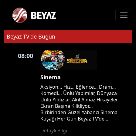
Beyaz TV'de Bugün
08:00
Sinema
Aksiyon… Hız… Eğlence… Dram…
Komedi… Ünlü Yapımlar, Dünyaca
Ünlü Yıldızlar, Akıl Almaz Hikayeler
Ekran Başına Kilitliyor…
Birbirinden Güzel Yabancı Sinema
Kuşağı Her Gün Beyaz TV’de...
Detaylı Bilgi