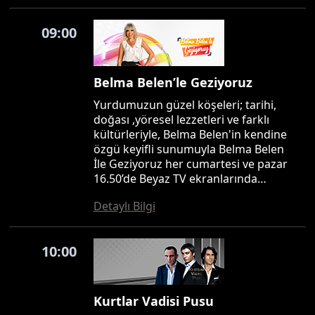
09:00
Belma Belen’le Geziyoruz
Yurdumuzun güzel köşeleri; tarihi,
doğası ,yöresel lezzetleri ve farklı
kültürleriyle, Belma Belen'in kendine
özgü keyifli sunumuyla Belma Belen
İle Geziyoruz her cumartesi ve pazar
16.50’de Beyaz TV ekranlarında…
Detaylı Bilgi
10:00
Kurtlar Vadisi Pusu