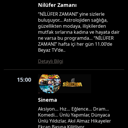
Nilüfer Zamanı
“NİLÜFER ZAMANI” yine sizlerle
buluşuyor... Astrolojiden sağlığa,
güzellikten modaya, ilişkilerden
mutfak sırlarına kadına ve hayata dair
ne varsa bu programda... “NİLÜFER
ZAMANI” hafta içi her gün 11.00’de
Beyaz TV’de..
Detaylı Bilgi
15:00
Sinema
Aksiyon… Hız… Eğlence… Dram…
Komedi… Ünlü Yapımlar, Dünyaca
Ünlü Yıldızlar, Akıl Almaz Hikayeler
Ekran Başına Kilitliyor…