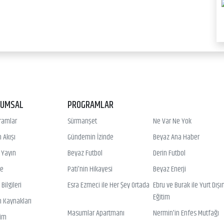
RUMSAL
PROGRAMLAR
ramlar
Sürmanşet
Ne Var Ne Yok
 Akışı
Gündemin İzinde
Beyaz Ana Haber
ı Yayın
Beyaz Futbol
Derin Futbol
ye
Pati'nin Hikayesi
Beyaz Enerji
Bilgileri
Esra Ezmeci ile Her Şey Ortada
Ebru ve Burak ile Yurt Dışı
Eğitim
n Kaynakları
Masumlar Apartmanı
Nermin'in Enfes Mutfağı
şim