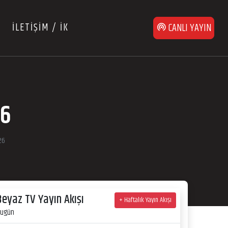
İLETİŞİM / İK
CANLI YAYIN
26
26
Beyaz TV Yayın Akışı
+ Haftalık Yayın Akışı
ugün