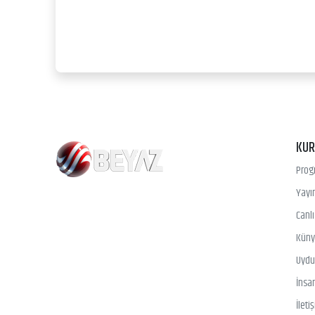
KU
Prog
Yayın
Canl
Kün
Uydu 
İnsa
İleti