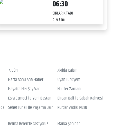
06:30
SIRLAR KİTABI
Dizi Film
7. Gün
Akılda Kalsın
Hafta Sonu Ana Haber
Uyan Türkiyem
Hayatta Her Şey Var
Nilüfer Zamanı
Esra Ezmeci İle Yeni Baştan
Bircan Bali ile Sabah Kahvesi
nda
Seher Tunalı ile Yaşama Dair
Kurtlar Vadisi Pusu
Belma Belen’le Geziyoruz
Marka Şehirler