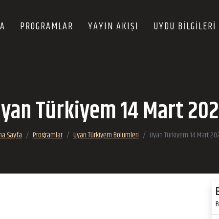
FA
PROGRAMLAR
YAYIN AKIŞI
UYDU BİLGİLERİ
yan Türkiyem 14 Mart 20
na Sayfa
Programlar
Uyan Türkiyem Bölümleri
Uyan Türkiyem 14 Mart 20
B