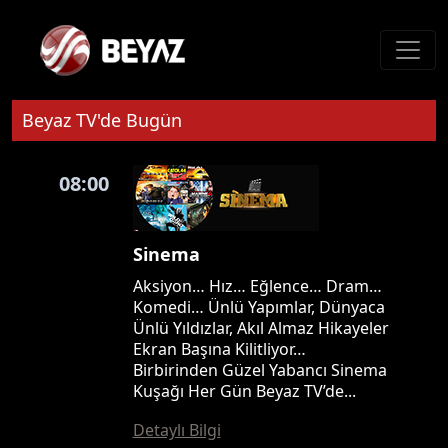
Beyaz TV'de Bugün
08:00
Sinema
Aksiyon… Hız… Eğlence… Dram…
Komedi… Ünlü Yapımlar, Dünyaca
Ünlü Yıldızlar, Akıl Almaz Hikayeler
Ekran Başına Kilitliyor…
Birbirinden Güzel Yabancı Sinema
Kuşağı Her Gün Beyaz TV’de...
Detaylı Bilgi