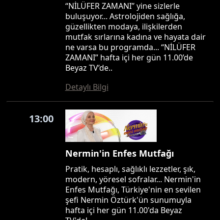
“NİLÜFER ZAMANI” yine sizlerle
buluşuyor... Astrolojiden sağlığa,
güzellikten modaya, ilişkilerden
mutfak sırlarına kadına ve hayata dair
ne varsa bu programda... “NİLÜFER
ZAMANI” hafta içi her gün 11.00’de
Beyaz TV’de..
Detaylı Bilgi
13:00
Nermin'in Enfes Mutfağı
Pratik, hesaplı, sağlıklı lezzetler, şık,
modern, yöresel sofralar... Nermin'in
Enfes Mutfağı, Türkiye'nin en sevilen
şefi Nermin Öztürk'ün sunumuyla
hafta içi her gün 11.00'da Beyaz