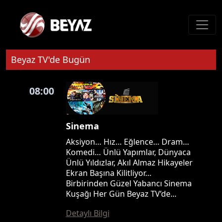
Beyaz TV'de Bugün
08:00
Sinema
Aksiyon… Hız… Eğlence… Dram…
Komedi… Ünlü Yapımlar, Dünyaca
Ünlü Yıldızlar, Akıl Almaz Hikayeler
Ekran Başına Kilitliyor…
Birbirinden Güzel Yabancı Sinema
Kuşağı Her Gün Beyaz TV’de...
Detaylı Bilgi