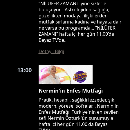
“NİLÜFER ZAMANI” yine sizlerle
buluşuyor... Astrolojiden sağlığa,
güzellikten modaya, ilişkilerden
mutfak sırlarına kadına ve hayata dair
ne varsa bu programda... “NİLÜFER
ZAMANI” hafta içi her gün 11.00’de
Beyaz TV’de..
Detaylı Bilgi
13:00
Nermin'in Enfes Mutfağı
Pratik, hesaplı, sağlıklı lezzetler, şık,
modern, yöresel sofralar... Nermin'in
Enfes Mutfağı, Türkiye'nin en sevilen
şefi Nermin Öztürk'ün sunumuyla
hafta içi her gün 11.00'da Beyaz