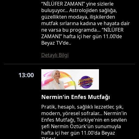
“NİLÜFER ZAMANI” yine sizlerle
buluşuyor... Astrolojiden sağlığa,
güzellikten modaya, ilişkilerden
mutfak sırlarına kadına ve hayata dair
ne varsa bu programda... “NİLÜFER
ZAMANI” hafta içi her gün 11.00’de
Beyaz TV’de..
Detaylı Bilgi
13:00
Nermin'in Enfes Mutfağı
Pratik, hesaplı, sağlıklı lezzetler, şık,
modern, yöresel sofralar... Nermin'in
Enfes Mutfağı, Türkiye'nin en sevilen
şefi Nermin Öztürk'ün sunumuyla
hafta içi her gün 11.00'da Beyaz