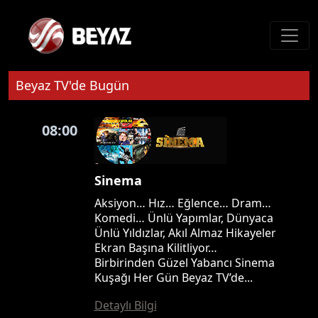
Beyaz TV'de Bugün
08:00
Sinema
Aksiyon… Hız… Eğlence… Dram…
Komedi… Ünlü Yapımlar, Dünyaca
Ünlü Yıldızlar, Akıl Almaz Hikayeler
Ekran Başına Kilitliyor…
Birbirinden Güzel Yabancı Sinema
Kuşağı Her Gün Beyaz TV’de...
Detaylı Bilgi