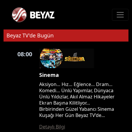
Beyaz TV'de Bugün
08:00
Sinema
Aksiyon… Hız… Eğlence… Dram…
Komedi… Ünlü Yapımlar, Dünyaca
Ünlü Yıldızlar, Akıl Almaz Hikayeler
Ekran Başına Kilitliyor…
Birbirinden Güzel Yabancı Sinema
Kuşağı Her Gün Beyaz TV’de...
Detaylı Bilgi