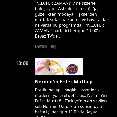
“NİLÜFER ZAMANI” yine sizlerle
buluşuyor... Astrolojiden sağlığa,
güzellikten modaya, ilişkilerden
mutfak sırlarına kadına ve hayata dair
ne varsa bu programda... “NİLÜFER
ZAMANI” hafta içi her gün 11.00’de
Beyaz TV’de..
Detaylı Bilgi
13:00
Nermin'in Enfes Mutfağı
Pratik, hesaplı, sağlıklı lezzetler, şık,
modern, yöresel sofralar... Nermin'in
Enfes Mutfağı, Türkiye'nin en sevilen
şefi Nermin Öztürk'ün sunumuyla
hafta içi her gün 11.00'da Beyaz