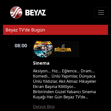
Beyaz TV'de Bugün
08:00
Sinema
Aksiyon… Hız… Eğlence… Dram…
Komedi… Ünlü Yapımlar, Dünyaca
Ünlü Yıldızlar, Akıl Almaz Hikayeler
Ekran Başına Kilitliyor…
Birbirinden Güzel Yabancı Sinema
Kuşağı Her Gün Beyaz TV’de...
Detaylı Bilgi