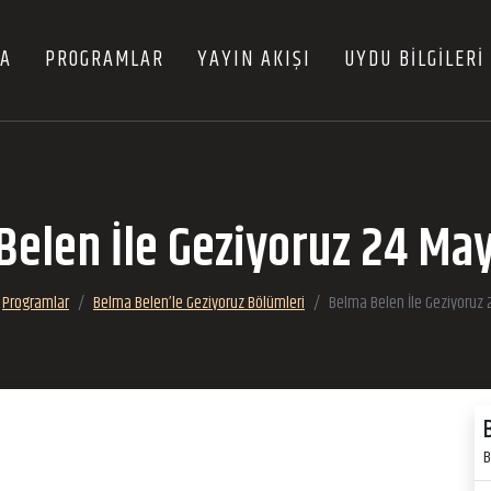
FA
PROGRAMLAR
YAYIN AKIŞI
UYDU BİLGİLERİ
elen İle Geziyoruz 24 Ma
Programlar
Belma Belen’le Geziyoruz Bölümleri
Belma Belen İle Geziyoruz
B