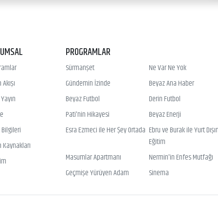
RUMSAL
PROGRAMLAR
ramlar
Sürmanşet
Ne Var Ne Yok
 Akışı
Gündemin İzinde
Beyaz Ana Haber
ı Yayın
Beyaz Futbol
Derin Futbol
ye
Pati'nin Hikayesi
Beyaz Enerji
Bilgileri
Esra Ezmeci ile Her Şey Ortada
Ebru ve Burak ile Yurt Dışı
Eğitim
n Kaynakları
Masumlar Apartmanı
Nermin'in Enfes Mutfağı
şim
Geçmişe Yürüyen Adam
Sinema