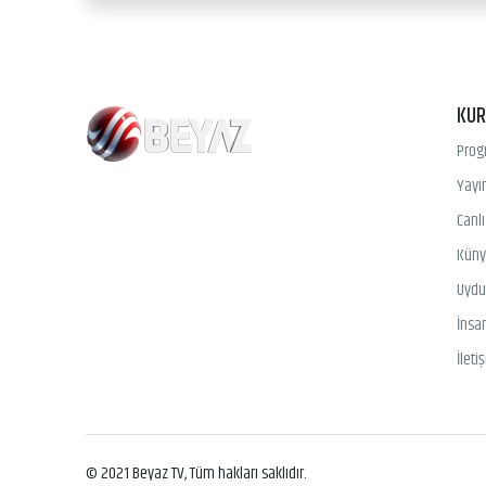
KU
Prog
Yayın
Canl
Kün
Uydu 
İnsa
İleti
© 2021 Beyaz TV, Tüm hakları saklıdır.