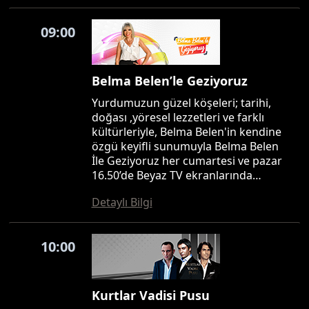
09:00
Belma Belen’le Geziyoruz
Yurdumuzun güzel köşeleri; tarihi,
doğası ,yöresel lezzetleri ve farklı
kültürleriyle, Belma Belen'in kendine
özgü keyifli sunumuyla Belma Belen
İle Geziyoruz her cumartesi ve pazar
16.50’de Beyaz TV ekranlarında…
Detaylı Bilgi
10:00
Kurtlar Vadisi Pusu