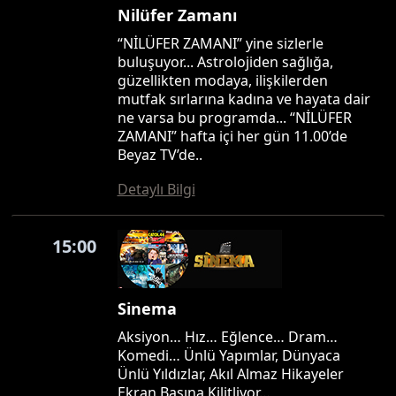
Nilüfer Zamanı
“NİLÜFER ZAMANI” yine sizlerle
buluşuyor... Astrolojiden sağlığa,
güzellikten modaya, ilişkilerden
mutfak sırlarına kadına ve hayata dair
ne varsa bu programda... “NİLÜFER
ZAMANI” hafta içi her gün 11.00’de
Beyaz TV’de..
Detaylı Bilgi
15:00
Sinema
Aksiyon… Hız… Eğlence… Dram…
Komedi… Ünlü Yapımlar, Dünyaca
Ünlü Yıldızlar, Akıl Almaz Hikayeler
Ekran Başına Kilitliyor…