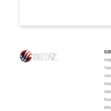
KU
Prog
Yayın
Canl
Kün
Uydu 
İnsa
İleti