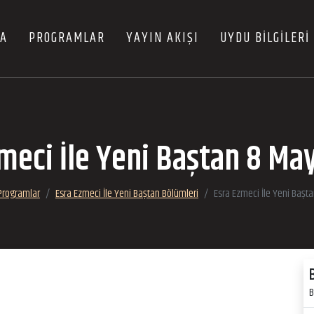
FA
PROGRAMLAR
YAYIN AKIŞI
UYDU BİLGİLERİ
meci İle Yeni Baştan 8 Ma
Programlar
Esra Ezmeci İle Yeni Baştan Bölümleri
Esra Ezmeci İle Yeni Başt
B