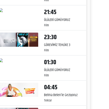
Film
21:45
ÖLÜLERİ GÖMÜYORUZ
Film
23:30
GÖREVİMİZ TEHLİKE 3
Film
01:30
ÖLÜLERİ GÖMÜYORUZ
Film
04:45
Belma Belen’le Geziyoruz
Tekrar