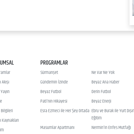
RUMSAL
PROGRAMLAR
ramlar
Sürmanşet
Ne Var Ne Yok
 Akışı
Gündemin İzinde
Beyaz Ana Haber
ı Yayın
Beyaz Futbol
Derin Futbol
ye
Pati'nin Hikayesi
Beyaz Enerji
Bilgileri
Esra Ezmeci ile Her Şey Ortada
Ebru ve Burak ile Yurt Dışı
Eğitim
n Kaynakları
Masumlar Apartmanı
Nermin'in Enfes Mutfağı
şim