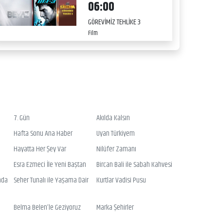
06:00
GÖREVİMİZ TEHLİKE 3
Film
7. Gün
Akılda Kalsın
Hafta Sonu Ana Haber
Uyan Türkiyem
Hayatta Her Şey Var
Nilüfer Zamanı
Esra Ezmeci İle Yeni Baştan
Bircan Bali ile Sabah Kahvesi
nda
Seher Tunalı ile Yaşama Dair
Kurtlar Vadisi Pusu
Belma Belen’le Geziyoruz
Marka Şehirler