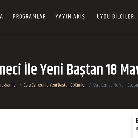
FA
PROGRAMLAR
YAYIN AKIŞI
UYDU BİLGİLERİ
meci İle Yeni Baştan 18 Ma
rogramlar
Esra Ezmeci İle Yeni Baştan Bölümleri
Esra Ezmeci İle Yeni Başta
B