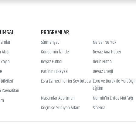
RUMSAL
PROGRAMLAR
ramlar
Sürmanşet
Ne Var Ne Yok
 Akışı
Gündemin İzinde
Beyaz Ana Haber
ı Yayın
Beyaz Futbol
Derin Futbol
ye
Pati'nin Hikayesi
Beyaz Enerji
Bilgileri
Esra Ezmeci ile Her Şey Ortada
Ebru ve Burak ile Yurt Dışı
Eğitim
n Kaynakları
Masumlar Apartmanı
Nermin'in Enfes Mutfağı
şim
Geçmişe Yürüyen Adam
Sinema