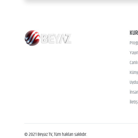
KU
Prog
Yayın
Canl
Kün
Uydu 
İnsa
İleti
© 2021 Beyaz TV, Tüm hakları saklıdır.