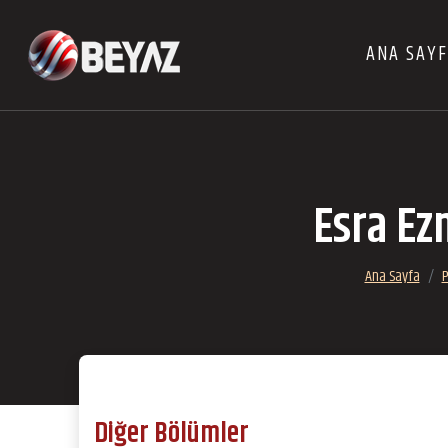
ANA SAY
Esra Ez
Ana Sayfa
P
Diğer Bölümler