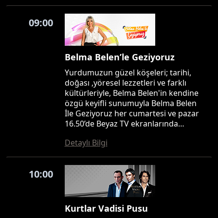
09:00
Belma Belen’le Geziyoruz
Yurdumuzun güzel köşeleri; tarihi,
doğası ,yöresel lezzetleri ve farklı
kültürleriyle, Belma Belen'in kendine
özgü keyifli sunumuyla Belma Belen
İle Geziyoruz her cumartesi ve pazar
16.50’de Beyaz TV ekranlarında…
Detaylı Bilgi
10:00
Kurtlar Vadisi Pusu