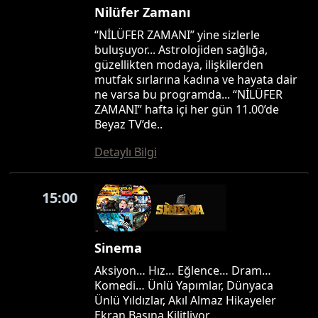
Nilüfer Zamanı
“NİLÜFER ZAMANI” yine sizlerle
buluşuyor... Astrolojiden sağlığa,
güzellikten modaya, ilişkilerden
mutfak sırlarına kadına ve hayata dair
ne varsa bu programda... “NİLÜFER
ZAMANI” hafta içi her gün 11.00’de
Beyaz TV’de..
Detaylı Bilgi
15:00
Sinema
Aksiyon… Hız… Eğlence… Dram…
Komedi… Ünlü Yapımlar, Dünyaca
Ünlü Yıldızlar, Akıl Almaz Hikayeler
Ekran Başına Kilitliyor…